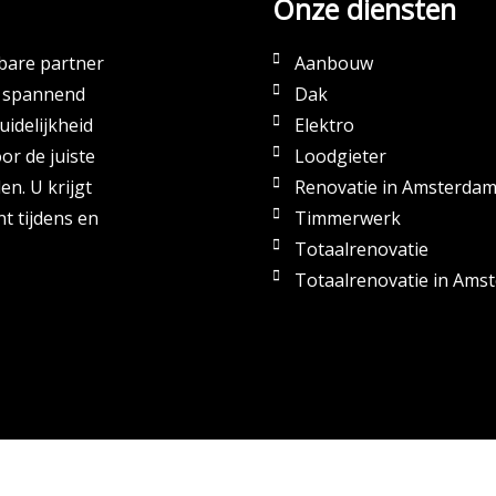
Onze diensten
bare partner
Aanbouw
d spannend
Dak
uidelijkheid
Elektro
r de juiste
Loodgieter
n. U krijgt
Renovatie in Amsterda
t tijdens en
Timmerwerk
Totaalrenovatie
Totaalrenovatie in Ams