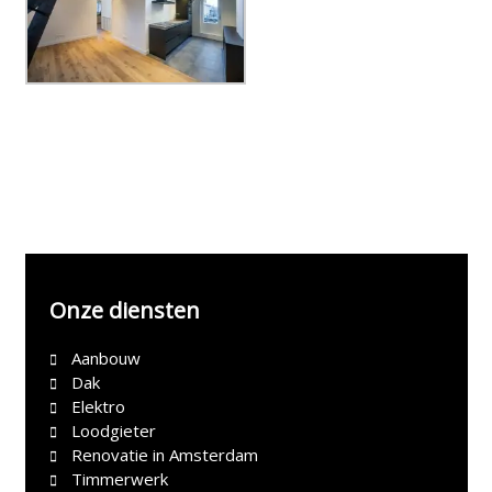
Onze diensten
Aanbouw
Dak
Elektro
Loodgieter
Renovatie in Amsterdam
Timmerwerk